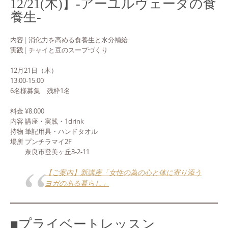
12/21(木)】-アーユルヴェーダの食
養生-
内容| 消化力を高める食養生と水分補給
実践| チャイと豆のスープづくり
12月21日（木）
13:00-15:00
6名様募集 残枠1名
料金 ¥8.000
内容 講座・実践・1drink
持物 筆記用具・ハンドタオル
場所 プンチラマイ2F
奈良市登美ヶ丘3-2-11
【ご案内】新講座「女性の為の心と体に寄り添う
ヨガのある暮らし」
■プライベートレッスン