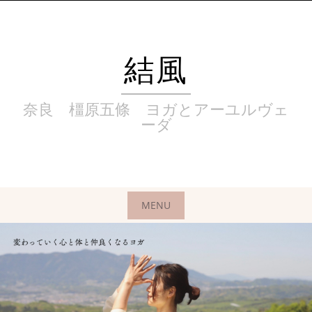
Skip
to
content
結風
奈良 橿原五條 ヨガとアーユルヴェ
ーダ
MENU
Skip
to
content