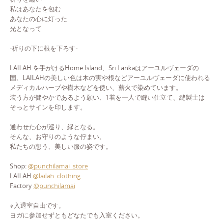
私はあなたを包む
あなたの心に灯った
光となって
-祈りの下に根を下ろす-
LAILAH を手がけるHome Island、Sri Lankaはアーユルヴェーダの
国。LAILAHの美しい色は木の実や根などアーユルヴェーダに使われる
メディカルハーブや樹木などを使い、薪火で染めています。
装う方が健やかであるよう願い、1着を一人で縫い仕立て、縫製士は
そっとサインを印します。
通わせた心が巡り、縁となる。
そんな、お守りのような佇まい。
私たちの想う、美しい服の姿です。
Shop:
@punchilamai_store
LAILAH
@lailah_clothing
Factory
@punchilamai
※入退室自由です。
ヨガに参加せずともどなたでも入室ください。