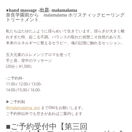
●hand massage -出店- malamalama
奈良学園前から malamalama ホリスティックヒーリング
トリートメント
私たちはたゆたふように揺らめいて生きています。揺らぎが大きく離
れすぎた時、起こる不調。バランスの取れた状態こそ自然のあり方。
本来のエネルギーに整えるセラピ一、魂の記憶に触れるセッション。
五大元素のエレメンツアロマを使って
手と肩、背中のマッサージ
(20分｜¥1,500）
-ご予約枠-
11:00-/ 12:00-/ 13:00-
14:00-/15:00-/ 16:00-
▶ご予約制
@malamalama_dot
までDMをお願いします。
ご予約枠以外でも空きがあればご案内します
■ご予約受付中【第三回