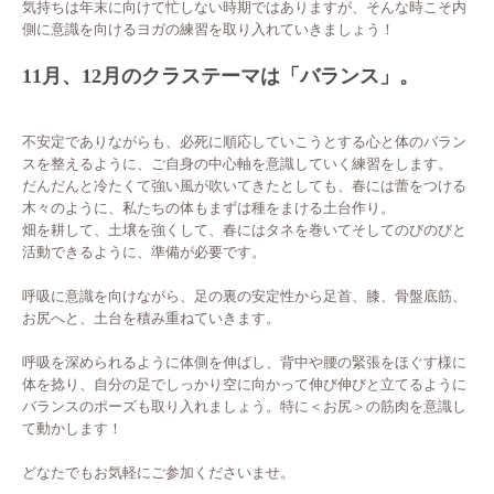
気持ちは年末に向けて忙しない時期ではありますが、そんな時こそ内
側に意識を向けるヨガの練習を取り入れていきましょう！
11月、12月のクラステーマは「バランス」。
不安定でありながらも、必死に順応していこうとする心と体のバラン
スを整えるように、ご自身の中心軸を意識していく練習をします。
だんだんと冷たくて強い風が吹いてきたとしても、春には蕾をつける
木々のように、私たちの体もまずは種をまける土台作り。
畑を耕して、土壌を強くして、春にはタネを巻いてそしてのびのびと
活動できるように、準備が必要です。
呼吸に意識を向けながら、足の裏の安定性から足首、膝、骨盤底筋、
お尻へと、土台を積み重ねていきます。
呼吸を深められるように体側を伸ばし、背中や腰の緊張をほぐす様に
体を捻り、自分の足でしっかり空に向かって伸び伸びと立てるように
バランスのポーズも取り入れましょう。特に＜お尻＞の筋肉を意識し
て動かします！
どなたでもお気軽にご参加くださいませ。