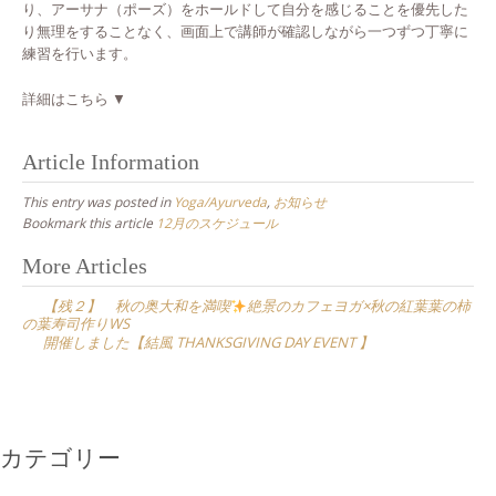
り、アーサナ（ポーズ）をホールドして自分を感じることを優先した
り無理をすることなく、画面上で講師が確認しながら一つずつ丁寧に
練習を行います。
詳細はこちら ▼
Article Information
This entry was posted in
Yoga/Ayurveda
,
お知らせ
Bookmark this article
12月のスケジュール
Post
More Articles
navigation
【残２】 秋の奥大和を満喫
絶景のカフェヨガ×秋の紅葉葉の柿
の葉寿司作りWS
開催しました【結風 THANKSGIVING DAY EVENT 】
カテゴリー