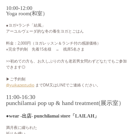
10:00-12:00
Yoga room(和室）
●ヨガ×ランチ「結風」
アーユルヴェーダ的な冬の養生ヨガとごはん
料金：2,000円（ヨガレッスン＆ランチ付の感謝価格）
※完全予約制 先着15名様 → 残席5名さま
>>初めての方も、お久しぶりの方も老若男女問わずどなたでもご参加
できます◎
▶︎ご予約制
@yuikazestudio
までDM又はLINEでご連絡ください。
11:00-16:30
punchilamai pop up & hand treatment(展示室）
●wear -出店- punchilamai store「LAILAH」
満月夜に綴られた
祈りを纏い