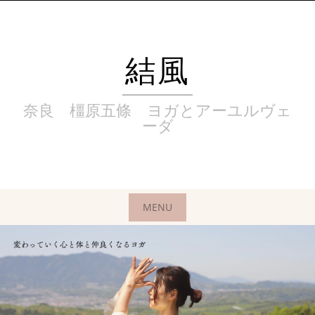
Skip
to
content
結風
奈良 橿原五條 ヨガとアーユルヴェ
ーダ
MENU
Skip
to
content