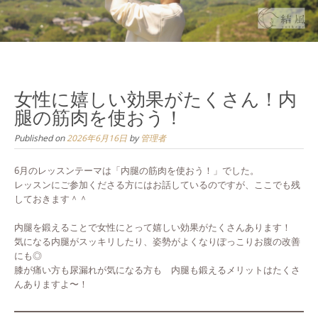
女性に嬉しい効果がたくさん！内
腿の筋肉を使おう！
Published on
2026年6月16日
by
管理者
6月のレッスンテーマは「内腿の筋肉を使おう！」でした。
レッスンにご参加くださる方にはお話しているのですが、ここでも残
しておきます＾＾
内腿を鍛えることで女性にとって嬉しい効果がたくさんあります！
気になる内腿がスッキリしたり、姿勢がよくなりぽっこりお腹の改善
にも◎
膝が痛い方も尿漏れが気になる方も 内腿も鍛えるメリットはたくさ
んありますよ〜！