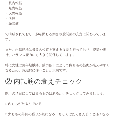
・長内転筋
・短内転筋
・大内転筋
・薄筋
・恥骨筋
で構成されており、脚を閉じる動きや股関節の安定に関わっていま
す。
また、内転筋群は骨盤の位置を支える役割も担っており、姿勢や歩
行、バランス能力にも大きく関係しています。
特に女性は更年期以降、筋力低下によって内ももの筋肉が衰えやすく
なるため、意識的に使うことが大切です。
② 内転筋の衰えチェック
以下の項目に当てはまるものはあるか、チェックしてみましょう。
□ 内ももがたるんでいる
□ 太ももの外側の張りが気になる、もしくはたくさん歩くと痛くなる