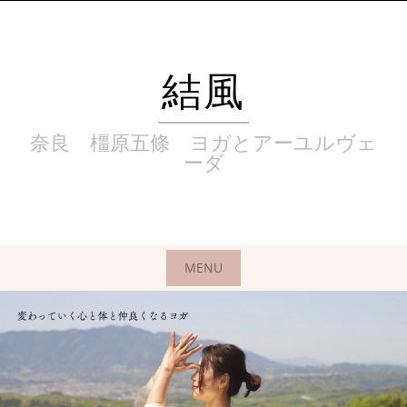
Skip
to
content
結風
奈良 橿原五條 ヨガとアーユルヴェ
ーダ
MENU
Skip
to
content