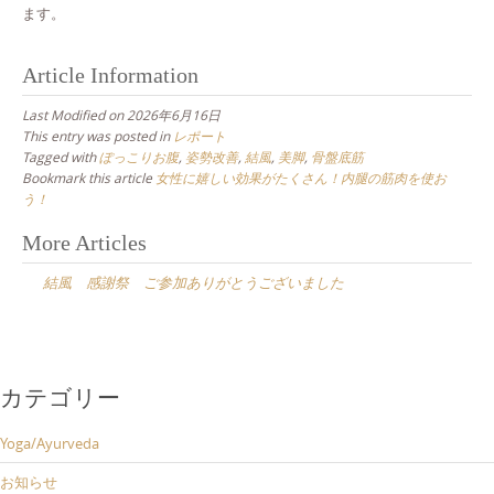
ます。
Article Information
Last Modified on 2026年6月16日
This entry was posted in
レポート
Tagged with
ぽっこりお腹
,
姿勢改善
,
結風
,
美脚
,
骨盤底筋
Bookmark this article
女性に嬉しい効果がたくさん！内腿の筋肉を使お
う！
Post
More Articles
navigation
結風 感謝祭 ご参加ありがとうございました
カテゴリー
Yoga/Ayurveda
お知らせ