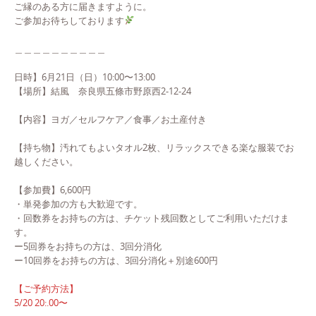
ご縁のある方に届きますように。
ご参加お待ちしております
＿＿＿＿＿＿＿＿＿＿
日時】6月21日（日）10:00〜13:00
【場所】結風 奈良県五條市野原西2-12-24
【内容】ヨガ／セルフケア／食事／お土産付き
【持ち物】汚れてもよいタオル2枚、リラックスできる楽な服装でお
越しください。
【参加費】6,600円
・単発参加の方も大歓迎です。
・回数券をお持ちの方は、チケット残回数としてご利用いただけま
す。
ー5回券をお持ちの方は、3回分消化
ー10回券をお持ちの方は、3回分消化＋別途600円
【ご予約方法】
5/20 20:.00〜