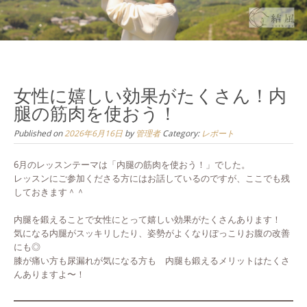
女性に嬉しい効果がたくさん！内
腿の筋肉を使おう！
Published on
2026年6月16日
by
管理者
Category:
レポート
6月のレッスンテーマは「内腿の筋肉を使おう！」でした。
レッスンにご参加くださる方にはお話しているのですが、ここでも残
しておきます＾＾
内腿を鍛えることで女性にとって嬉しい効果がたくさんあります！
気になる内腿がスッキリしたり、姿勢がよくなりぽっこりお腹の改善
にも◎
膝が痛い方も尿漏れが気になる方も 内腿も鍛えるメリットはたくさ
んありますよ〜！