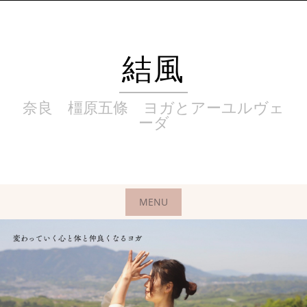
Skip
to
content
結風
奈良 橿原五條 ヨガとアーユルヴェ
ーダ
MENU
Skip
to
content