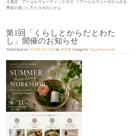
４週目：アーユルヴェーディックヨガ / アーユルヴェーダからみる
季節の過ごし方とヨガのじかん
第1回「くらしとからだとわた
し」開催のお知らせ
Published on
2026年5月18日
by
管理者
Category:
Yoga/Ayurveda