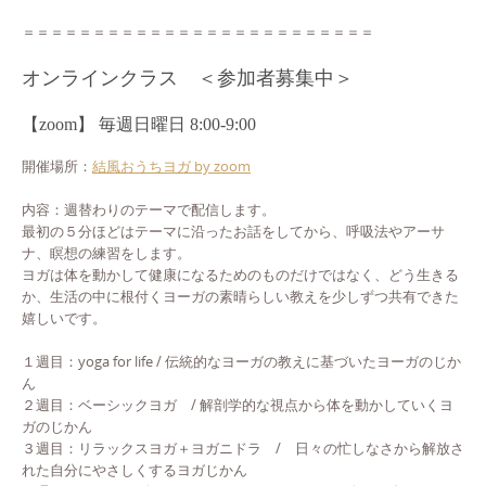
＝＝＝＝＝＝＝＝＝＝＝＝＝＝＝＝＝＝＝＝＝＝＝＝＝
オンラインクラス ＜参加者募集中＞
【zoom】 毎週日曜日 8:00-9:00
開催場所：
結風おうちヨガ by zoom
内容：週替わりのテーマで配信します。
最初の５分ほどはテーマに沿ったお話をしてから、呼吸法やアーサ
ナ、瞑想の練習をします。
ヨガは体を動かして健康になるためのものだけではなく、どう生きる
か、生活の中に根付くヨーガの素晴らしい教えを少しずつ共有できた
嬉しいです。
１週目：yoga for life / 伝統的なヨーガの教えに基づいたヨーガのじか
ん
２週目：ベーシックヨガ / 解剖学的な視点から体を動かしていくヨ
ガのじかん
３週目：リラックスヨガ＋ヨガニドラ / 日々の忙しなさから解放さ
れた自分にやさしくするヨガじかん