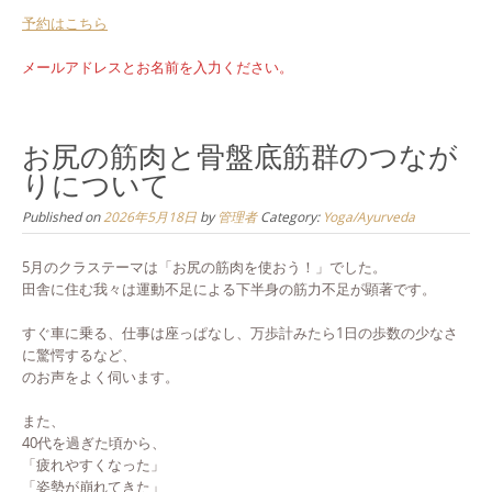
予約はこちら
メールアドレスとお名前を入力ください。
お尻の筋肉と骨盤底筋群のつなが
りについて
Published on
2026年5月18日
by
管理者
Category:
Yoga/Ayurveda
5月のクラステーマは「お尻の筋肉を使おう！」でした。
田舎に住む我々は運動不足による下半身の筋力不足が顕著です。
すぐ車に乗る、仕事は座っぱなし、万歩計みたら1日の歩数の少なさ
に驚愕するなど、
のお声をよく伺います。
また、
40代を過ぎた頃から、
「疲れやすくなった」
「姿勢が崩れてきた」