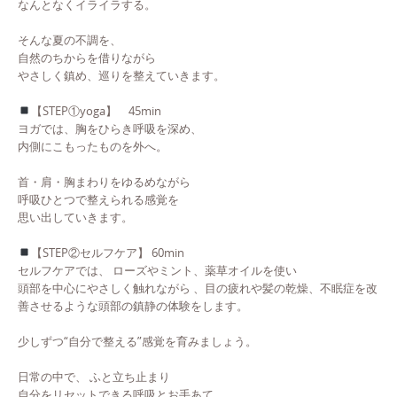
なんとなくイライラする。
そんな夏の不調を、
自然のちからを借りながら
やさしく鎮め、巡りを整えていきます。
【STEP①yoga】 45min
ヨガでは、胸をひらき呼吸を深め、
内側にこもったものを外へ。
首・肩・胸まわりをゆるめながら
呼吸ひとつで整えられる感覚を
思い出していきます。
【STEP②セルフケア】 60min
セルフケアでは、 ローズやミント、薬草オイルを使い
頭部を中心にやさしく触れながら 、目の疲れや髪の乾燥、不眠症を改
善させるような頭部の鎮静の体験をします。
少しずつ“自分で整える”感覚を育みましょう。
日常の中で、 ふと立ち止まり
自分をリセットできる呼吸とお手あて。