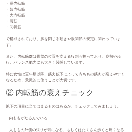
・長内転筋
・短内転筋
・大内転筋
・薄筋
・恥骨筋
で構成されており、脚を閉じる動きや股関節の安定に関わっていま
す。
また、内転筋群は骨盤の位置を支える役割も担っており、姿勢や歩
行、バランス能力にも大きく関係しています。
特に女性は更年期以降、筋力低下によって内ももの筋肉が衰えやすく
なるため、意識的に使うことが大切です。
② 内転筋の衰えチェック
以下の項目に当てはまるものはあるか、チェックしてみましょう。
□ 内ももがたるんでいる
□ 太ももの外側の張りが気になる、もしくはたくさん歩くと痛くなる