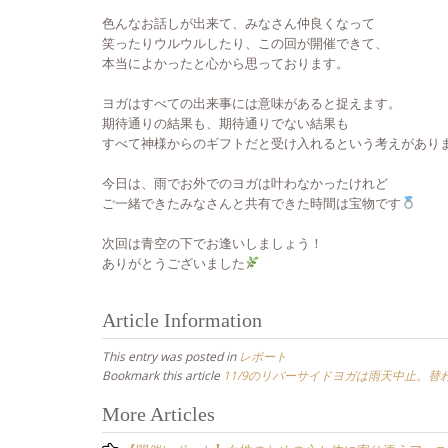
色んなお話しが出来て、みなさん仲良くなって
笑ったりウルウルしたり、この回が開催できて、
本当によかったと心から思っております。
ヨガはすべての出来事には意味があると捉えます。
期待通りの結果も、期待通りでない結果も
すべて神様からのギフトだと受け入れるという考えがあり
今日は、雨でお外でのヨガは叶わなかったけれど
ご一緒できたみなさんと共有できた時間は宝物です
次回は青空の下でお逢いしましょう！
ありがとうございました
Article Information
This entry was posted in
レポート
Bookmark this article
11/9のリバーサイドヨガは雨天中止。
Post
More Articles
navigation