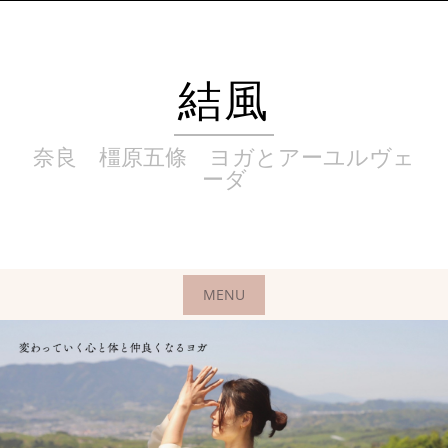
Skip
to
content
結風
奈良 橿原五條 ヨガとアーユルヴェ
ーダ
MENU
Skip
to
content