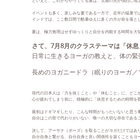
といえど、これからやってくる夏は、太陽の光が強烈に地
イベントも多く、楽しみな夏である一方で、近年の猛暑で
インドでは、ここ数日間で酷暑ゆえに多くの方が命を落と
夏は、極力無理はせずゆっくりと自分を内観する時間を大
さて、7月8月のクラステーマは「休息
日常に生きるヨーガの教えと、体の緊
長めのヨガニードラ（眠りのヨーガ／
現代の日本人は「力を抜くこと」や「休むこと」に、どこ
心が疲れてしまう前に、積極的に「休息するための時間を
最初はドギマギしたり、こんな時間がもったいないと思う
自分はこの世で代わりがいない、唯一の大切な存在である
決して、アーサナ（ポーズ）を取ることがヨガだけではあ
自分自身と繋がる、自分自身と良い関係性を築くこともヨ