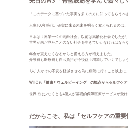
先日のWS 「骨盤底筋を学んで若々
「このデータに基づいた事実を多くの方に知ってもらうべき
人生100年時代、確実に来る未来を明るく変えられるのは
日本は世界第一位の高齢社会。以前は高齢化社会でしたが
世界が未だ見たことのない社会を生きていかなければなら
年金が貰えなくなるからと備える方が増えました。
介護費も医療費も自己負担が今後益々増加していくでしょ
1人1人がその不安を軽減させる為に病院に行くこと以上に
WHOも「健康とウェルビーイング」の観点からセルフケ
世界では少なくとも4億人が基礎的保障医療サービスが受
だからこそ、私は「セルフケアの重要